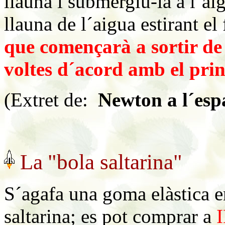
llauna i submergiu-la a l´ai
llauna de l´aigua estirant el 
que començarà a sortir de 
voltes d´acord amb el prin
(Extret de:
Newton a l´esp
La
"bola saltarina"
S´agafa una goma elàstica e
saltarina; es pot comprar a