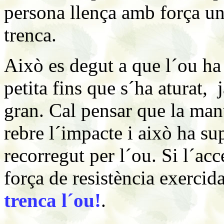
persona llença amb força un
trenca.
Això es degut a que l´ou ha 
petita fins que s´ha aturat, 
gran. Cal pensar que la mant
rebre l´impacte i això ha s
recorregut per l´ou. Si l´acc
força de resistència exercid
trenca l´ou!
.