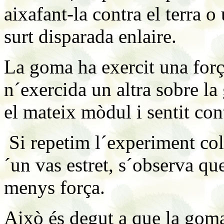
aixafant-la contra el terra 
surt disparada enlaire.
La goma ha exercit una força 
n´exercida un altra sobre l
el mateix mòdul i sentit cont
Si repetim l´experiment col
´un vas estret, s´observa q
menys força.
Això és degut a que la goma 