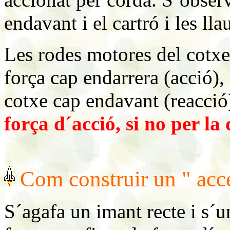
endavant i el cartró i les ll
Les rodes motores del cotxe
força cap endarrera (acció), 
cotxe cap endavant (reacció
força d´acció, si no
per la 
Com construir un " acce
S´agafa un imant recte i s´u