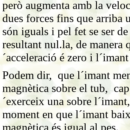
però augmenta amb la veloci
dues forces fins que arriba
són iguals i pel fet se ser d
resultant nul.la, de manera 
´acceleració é zero i l´iman
Podem dir, que l´imant men
magnètica sobre el tub, cap 
´exerceix una sobre l´imant,
moment en que l´imant baixa
magnètica és igual al pes.