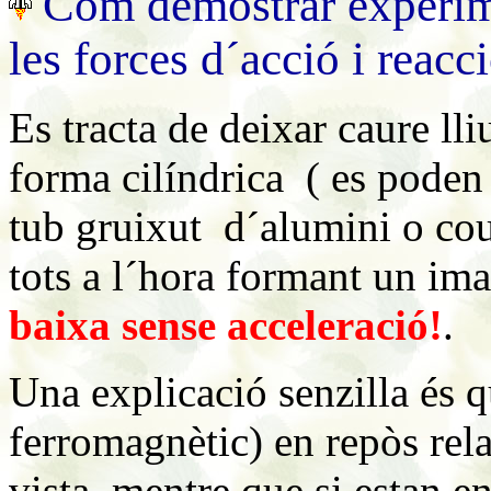
Com demostrar experim
les forces d´acció i reacc
Es tracta de deixar caure l
forma cilíndrica ( es pode
tub gruixut d´alumini o cou
tots a l´hora formant un ima
baixa sense acceleració!
.
Una explicació senzilla és 
ferromagnètic) en repòs rel
vista, mentre que si estan e