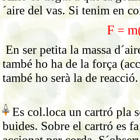
´aire del vas. Si tenim en 
F
m
=
En ser petita la massa d´air
també ho ha de la força (acci
també ho serà la de reacció.
Es col.loca un cartró pla 
buides. Sobre el cartró es f
accionat per corda. S´obser