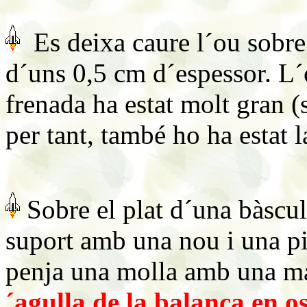
Es deixa caure l´ou sobre
d´uns 0,5 cm d´espessor. L´o
frenada ha estat molt gran (
per tant, també ho ha estat l
Sobre el plat d´una bàscula
suport amb una nou i una pi
penja una molla amb una ma
´agulla de la
balança en os