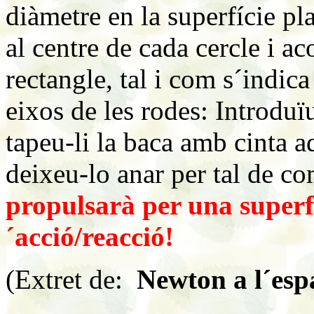
diàmetre en la superfície pl
al centre de cada cercle i ac
rectangle, tal i com s´indica
eixos de les rodes: Introduïu
tapeu-li la baca amb cinta a
deixeu-lo anar per tal de 
propulsarà per una superfíc
´acció/reacció!
(Extret de:
Newton a l´esp