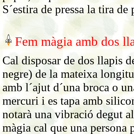
S´estira de pressa la tira de
Fem màgia amb dos lla
Cal disposar de dos llapis d
negre) de la mateixa longitu
amb l´ajut d´una broca o un
mercuri i es tapa amb silicon
notarà una vibració degut a
màgia cal que una persona p