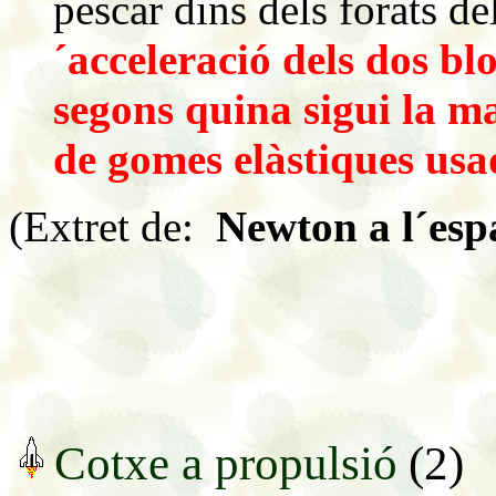
pescar dins dels forats de
´acceleració dels dos blo
segons quina sigui la m
de gomes elàstiques usa
(Extret de:
Newton a l´esp
Cotxe a propulsió
(2)