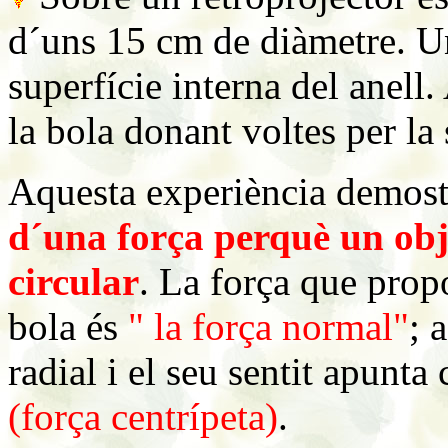
d´uns 15 cm de diàmetre. Un
superfície interna del anell.
la bola donant voltes per la 
Aquesta experiència demos
d´una força perquè un ob
circular
. La força que prop
bola és
" la força
normal"
; 
radial i el seu sentit apunta
(força centrípeta)
.