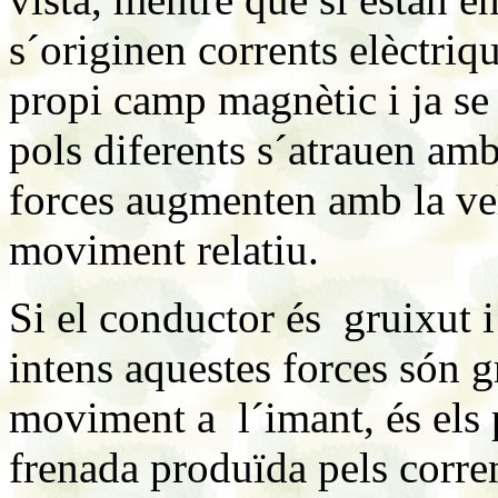
s´originen corrents elèctriq
propi camp magnètic i ja se 
pols diferents s´atrauen amb
forces augmenten amb la velo
moviment relatiu.
Si el conductor és gruixut 
intens aquestes forces són g
moviment a l´imant, és els 
frenada produïda pels corren